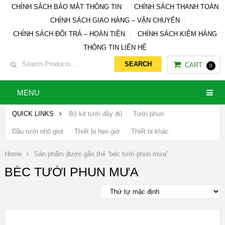
CHÍNH SÁCH BẢO MẬT THÔNG TIN
CHÍNH SÁCH THANH TOÁN
CHÍNH SÁCH GIAO HÀNG – VẬN CHUYỂN
CHÍNH SÁCH ĐỔI TRẢ – HOÀN TIỀN
CHÍNH SÁCH KIỂM HÀNG
THÔNG TIN LIÊN HỆ
CART
0
MENU
QUICK LINKS
Bộ kit tưới đầy đủ
Tưới phun
Đầu tưới nhỏ giọt
Thiết bị hẹn giờ
Thiết bị khác
Home
Sản phẩm được gắn thẻ “béc tưới phun mưa”
BÉC TƯỚI PHUN MƯA