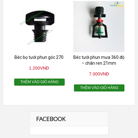
Béc bọ tưới phun góc 270
Béc tưới phun mưa 360 độ
– chân ren 21mm
1.200
VNĐ
7.000
VNĐ
THÊM VÀO GIỎ HÀNG
THÊM VÀO GIỎ HÀNG
FACEBOOK