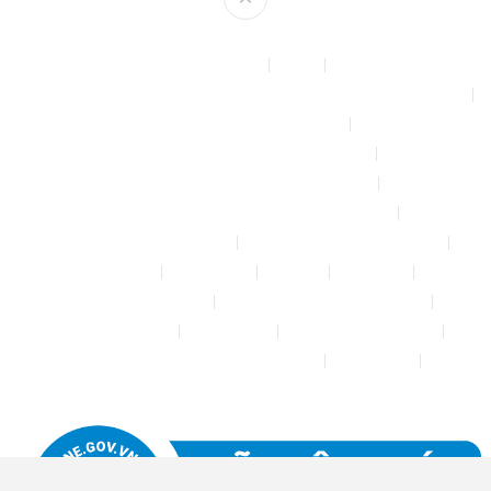
Theme by
mythemeshop
Affiliate Area
Blog
Bộ phun sương tự động để tưới cây, làm mát sân vườn nhà xưởng
Chính sách & quy định chung
CHÍNH SÁCH BẢO MẬT THÔNG TIN
CHÍNH SÁCH ĐỔI TRẢ – HOÀN TIỀN
CHÍNH SÁCH GIAO HÀNG – VẬN CHUYỂN
CHÍNH SÁCH KIỂM HÀNG
CHÍNH SÁCH THANH TOÁN
Cửa hàng
Đăng nhập
Đối tác
Giỏ hàng
Máy rửa xe mini 12V
Phụ kiện kết nối ống PE 6mm
Tài khoản của tôi
Thanh toán
THÔNG TIN LIÊN HỆ
Thông tin tài khoản đối tác bán hàng
Trang Mẫu
Tưới Biển Vàng Story