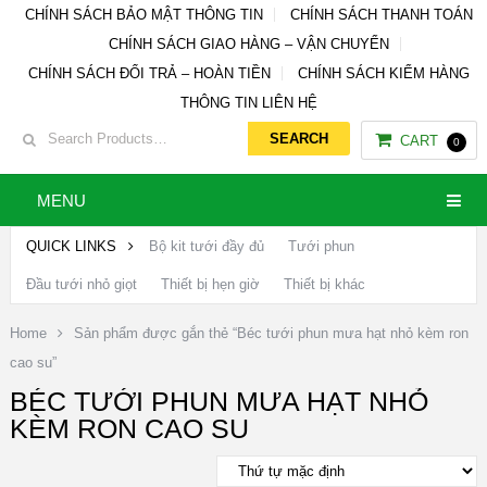
CHÍNH SÁCH BẢO MẬT THÔNG TIN
CHÍNH SÁCH THANH TOÁN
CHÍNH SÁCH GIAO HÀNG – VẬN CHUYỂN
CHÍNH SÁCH ĐỔI TRẢ – HOÀN TIỀN
CHÍNH SÁCH KIỂM HÀNG
THÔNG TIN LIÊN HỆ
CART
0
MENU
QUICK LINKS
Bộ kit tưới đầy đủ
Tưới phun
Đầu tưới nhỏ giọt
Thiết bị hẹn giờ
Thiết bị khác
Home
Sản phẩm được gắn thẻ “Béc tưới phun mưa hạt nhỏ kèm ron
cao su”
BÉC TƯỚI PHUN MƯA HẠT NHỎ
KÈM RON CAO SU