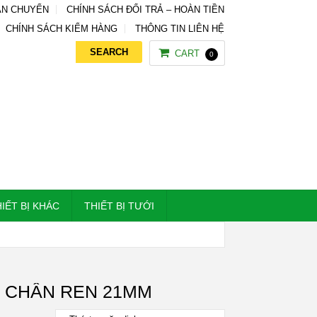
ẬN CHUYỂN
CHÍNH SÁCH ĐỔI TRẢ – HOÀN TIỀN
CHÍNH SÁCH KIỂM HÀNG
THÔNG TIN LIÊN HỆ
CART
0
IẾT BỊ KHÁC
THIẾT BỊ TƯỚI
 CHÂN REN 21MM