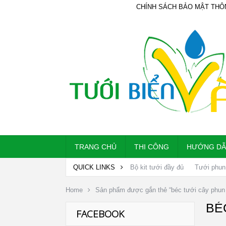
CHÍNH SÁCH BẢO MẬT THÔ
TRANG CHỦ
THI CÔNG
HƯỚNG D
QUICK LINKS
Bộ kit tưới đầy đủ
Tưới phun
Home
Sản phẩm được gắn thẻ “béc tưới cây phu
BÉ
FACEBOOK