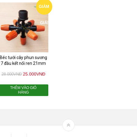
GIẢM
GIÁ!
Béc tưới cây phun sương
7 đầu kết nối ren 21mm
25.000
VNĐ
28.000
VNĐ
THÊM VÀO GIỎ
HÀNG
 Area
Blog
Bộ phun sương tự động để tưới cây, làm mát sân vườn n