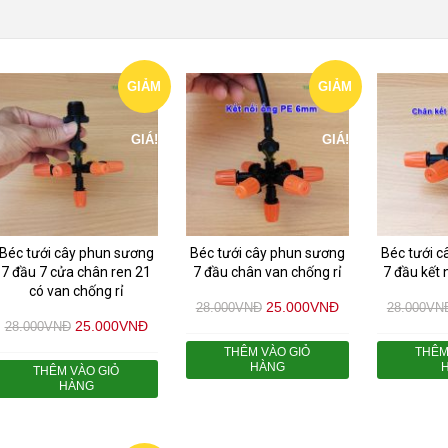
GIẢM
GIẢM
GIÁ!
GIÁ!
Béc tưới cây phun sương
Béc tưới cây phun sương
Béc tưới 
7 đầu 7 cửa chân ren 21
7 đầu chân van chống rỉ
7 đầu kết
có van chống rỉ
25.000
VNĐ
28.000
VNĐ
28.000
VN
25.000
VNĐ
28.000
VNĐ
THÊM VÀO GIỎ
THÊM
HÀNG
THÊM VÀO GIỎ
HÀNG