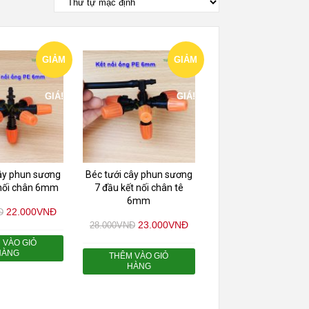
GIẢM
GIẢM
GIÁ!
GIÁ!
cây phun sương
Béc tưới cây phun sương
 nối chân 6mm
7 đầu kết nối chân tê
6mm
22.000
VNĐ
Đ
23.000
VNĐ
28.000
VNĐ
 VÀO GIỎ
HÀNG
THÊM VÀO GIỎ
HÀNG