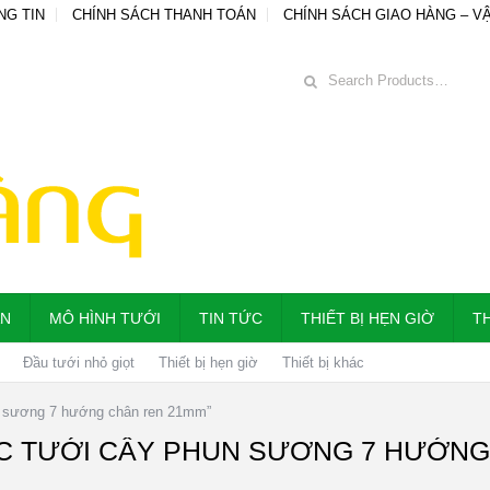
NG TIN
CHÍNH SÁCH THANH TOÁN
CHÍNH SÁCH GIAO HÀNG – V
ẪN
MÔ HÌNH TƯỚI
TIN TỨC
THIẾT BỊ HẸN GIỜ
TH
Đầu tưới nhỏ giọt
Thiết bị hẹn giờ
Thiết bị khác
n sương 7 hướng chân ren 21mm”
C TƯỚI CÂY PHUN SƯƠNG 7 HƯỚNG