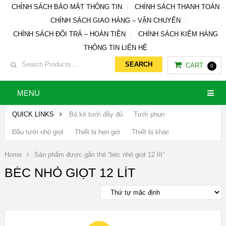
CHÍNH SÁCH BẢO MẬT THÔNG TIN
CHÍNH SÁCH THANH TOÁN
CHÍNH SÁCH GIAO HÀNG – VẬN CHUYỂN
CHÍNH SÁCH ĐỔI TRẢ – HOÀN TIỀN
CHÍNH SÁCH KIỂM HÀNG
THÔNG TIN LIÊN HỆ
CART
0
MENU
QUICK LINKS
Bộ kit tưới đầy đủ
Tưới phun
Đầu tưới nhỏ giọt
Thiết bị hẹn giờ
Thiết bị khác
Home
Sản phẩm được gắn thẻ “béc nhỏ giọt 12 lít”
BÉC NHỎ GIỌT 12 LÍT