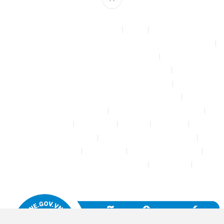
Theme by
mythemeshop
Affiliate Area
Blog
Bộ phun sương tự động để tưới cây, làm mát sân vườn nhà xưởng
Chính sách & quy định chung
CHÍNH SÁCH BẢO MẬT THÔNG TIN
CHÍNH SÁCH ĐỔI TRẢ – HOÀN TIỀN
CHÍNH SÁCH GIAO HÀNG – VẬN CHUYỂN
CHÍNH SÁCH KIỂM HÀNG
CHÍNH SÁCH THANH TOÁN
Cửa hàng
Đăng nhập
Đối tác
Giỏ hàng
Máy rửa xe mini 12V
Phụ kiện kết nối ống PE 6mm
Tài khoản của tôi
Thanh toán
THÔNG TIN LIÊN HỆ
Thông tin tài khoản đối tác bán hàng
Trang Mẫu
Tưới Biển Vàng Story