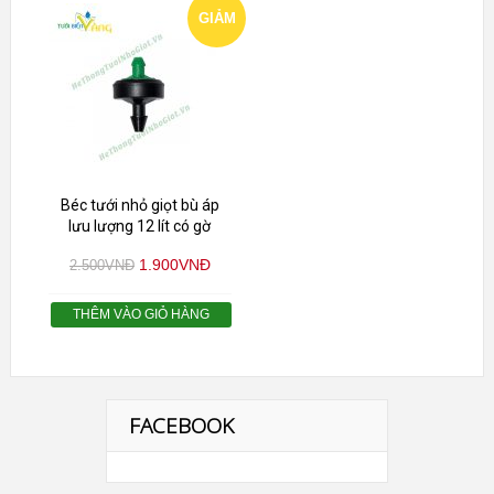
GIẢM
GIÁ!
Béc tưới nhỏ giọt bù áp
lưu lượng 12 lít có gờ
1.900
VNĐ
2.500
VNĐ
THÊM VÀO GIỎ HÀNG
FACEBOOK