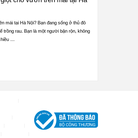
ên mái tại Hà Nội? Bạn đang sống ở thủ đô
 trồng rau. Bạn là một người bận rộn, không
 chiều …
hà xưởng
UYỂN
p
Đối tác
Thanh toán