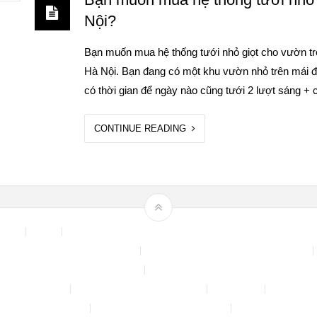
Nội?
Bạn muốn mua hệ thống tưới nhỏ giọt cho vườn tr
Hà Nội. Bạn đang có một khu vườn nhỏ trên mái để
có thời gian để ngày nào cũng tưới 2 lượt sáng +
CONTINUE READING
 Area
Blog
Bộ phun sương tự động để tưới cây, làm mát sân vườn n
Chính sách & quy định chung
CHÍNH SÁCH BẢO MẬT THÔNG TIN
NH SÁCH ĐỔI TRẢ – HOÀN TIỀN
CHÍNH SÁCH GIAO HÀNG – VẬN CH
CH KIỂM HÀNG
CHÍNH SÁCH THANH TOÁN
Cửa hàng
Đăng nhậ
Máy rửa xe mini 12V
Phụ kiện kết nối ống PE 6mm
Tài khoản của tôi