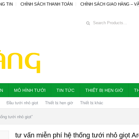
NG TIN
CHÍNH SÁCH THANH TOÁN
CHÍNH SÁCH GIAO HÀNG – V
ẪN
MÔ HÌNH TƯỚI
TIN TỨC
THIẾT BỊ HẸN GIỜ
TH
Đầu tưới nhỏ giọt
Thiết bị hẹn giờ
Thiết bị khác
ống tưới nhỏ giọt”
tư vấn miễn phí hệ thống tưới nhỏ giọt A