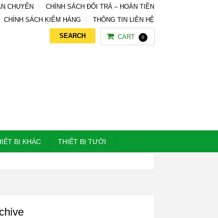
ẬN CHUYỂN
CHÍNH SÁCH ĐỔI TRẢ – HOÀN TIỀN
CHÍNH SÁCH KIỂM HÀNG
THÔNG TIN LIÊN HỆ
CART
0
IẾT BỊ KHÁC
THIẾT BỊ TƯỚI
rchive