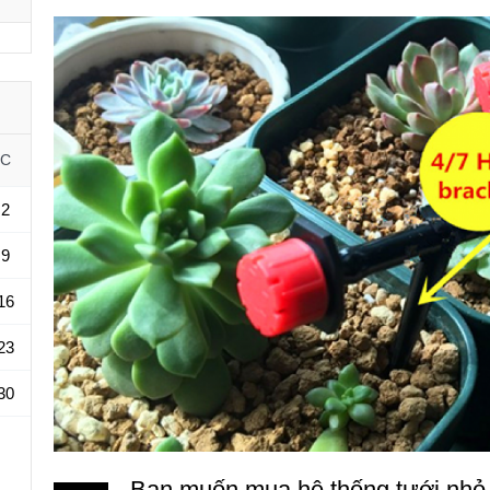
C
2
9
16
23
30
Bạn muốn mua hệ thống tưới nhỏ g