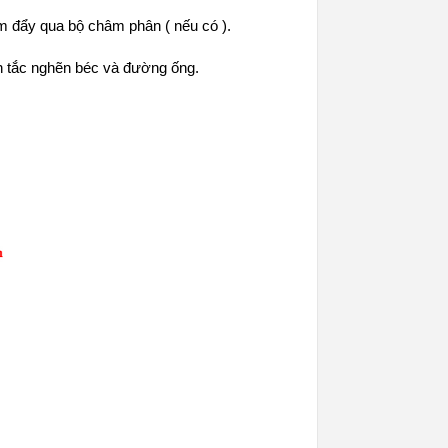
 đẩy qua bộ châm phân ( nếu có ).
nh tắc nghẽn béc và đường ống.