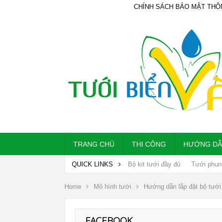
CHÍNH SÁCH BẢO MẬT THÔ
TRANG CHỦ
THI CÔNG
HƯỚNG D
QUICK LINKS
Bộ kit tưới đầy đủ
Tưới phun
Home
Mô hình tưới
Hướng dẫn lắp đặt bộ tưới
FACEBOOK