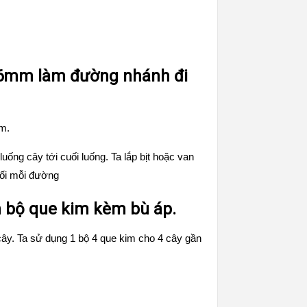
 16mm làm đường nhánh đi
m.
ống cây tới cuối luống. Ta lắp bịt hoặc van
uối mỗi đường
m bộ que kim kèm bù áp.
cây. Ta sử dụng 1
bộ 4 que kim
cho 4 cây gần