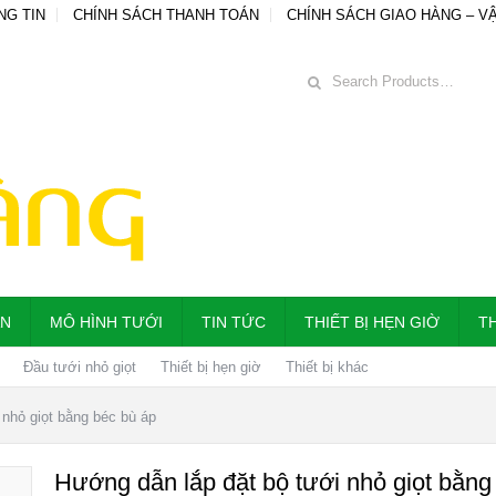
NG TIN
CHÍNH SÁCH THANH TOÁN
CHÍNH SÁCH GIAO HÀNG – V
ẪN
MÔ HÌNH TƯỚI
TIN TỨC
THIẾT BỊ HẸN GIỜ
TH
Đầu tưới nhỏ giọt
Thiết bị hẹn giờ
Thiết bị khác
 nhỏ giọt bằng béc bù áp
Hướng dẫn lắp đặt bộ tưới nhỏ giọt bằng