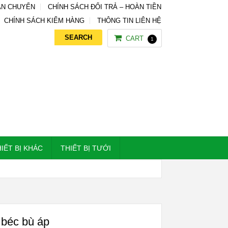
ẬN CHUYỂN
CHÍNH SÁCH ĐỔI TRẢ – HOÀN TIỀN
CHÍNH SÁCH KIỂM HÀNG
THÔNG TIN LIÊN HỆ
CART
1
YOUR ORDER
VAN ĐIỆN TỪ NGOÀI TRỜI PHI 27MM
×
TỔNG:
290.000
VNĐ
IẾT BỊ KHÁC
THIẾT BỊ TƯỚI
 béc bù áp