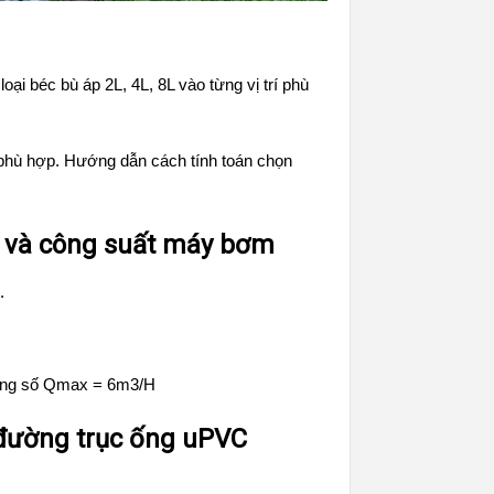
ại béc bù áp 2L, 4L, 8L vào từng vị trí phù
hù hợp. Hướng dẫn cách tính toán chọn
c và công suất máy bơm
.
hông số Qmax = 6m3/H
 đường trục ống uPVC