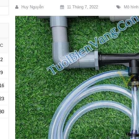
Huy Nguyễn
11 Tháng 7, 2022
Mô hình
C
2
9
16
23
30