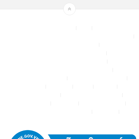
Theme by
mythemeshop
Affiliate Area
Blog
Bộ phun sương tự động để tưới cây, làm mát sân vườn nhà xưởng
Chính sách & quy định chung
CHÍNH SÁCH BẢO MẬT THÔNG TIN
CHÍNH SÁCH ĐỔI TRẢ – HOÀN TIỀN
CHÍNH SÁCH GIAO HÀNG – VẬN CHUYỂN
CHÍNH SÁCH KIỂM HÀNG
CHÍNH SÁCH THANH TOÁN
Cửa hàng
Đăng nhập
Đối tác
Giỏ hàng
Máy rửa xe mini 12V
Phụ kiện kết nối ống PE 6mm
Tài khoản của tôi
Thanh toán
THÔNG TIN LIÊN HỆ
Thông tin tài khoản đối tác bán hàng
Trang Mẫu
Tưới Biển Vàng Story