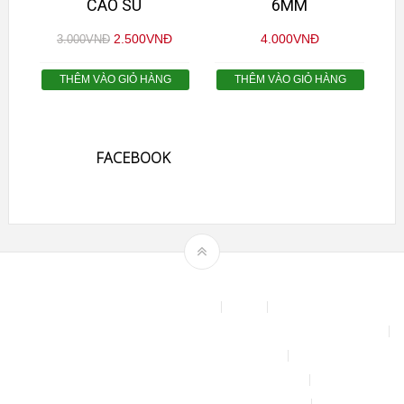
CAO SU
6MM
2.500
VNĐ
4.000
VNĐ
3.000
VNĐ
THÊM VÀO GIỎ HÀNG
THÊM VÀO GIỎ HÀNG
FACEBOOK
Theme by
mythemeshop
Affiliate Area
Blog
Bộ phun sương tự động để tưới cây, làm mát sân vườn nhà xưởng
Chính sách & quy định chung
CHÍNH SÁCH BẢO MẬT THÔNG TIN