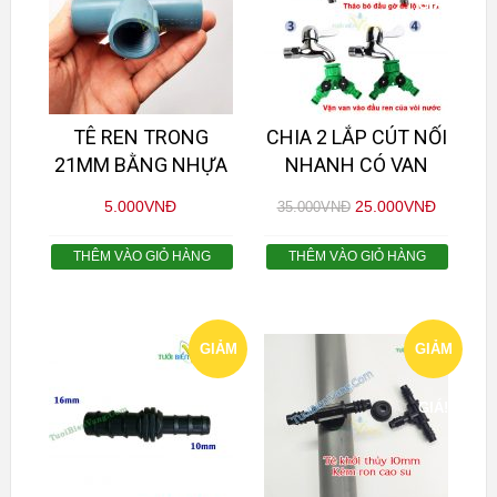
GIÁ!
TÊ REN TRONG
CHIA 2 LẮP CÚT NỐI
21MM BẰNG NHỰA
NHANH CÓ VAN
5.000
VNĐ
25.000
VNĐ
35.000
VNĐ
THÊM VÀO GIỎ HÀNG
THÊM VÀO GIỎ HÀNG
GIẢM
GIẢM
GIÁ!
GIÁ!