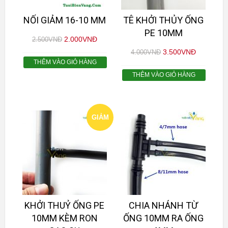
NỐI GIẢM 16-10 MM
TÊ KHỞI THỦY ỐNG
PE 10MM
2.000
VNĐ
2.500
VNĐ
3.500
VNĐ
4.000
VNĐ
THÊM VÀO GIỎ HÀNG
THÊM VÀO GIỎ HÀNG
GIẢM
GIÁ!
KHỞI THUỶ ỐNG PE
CHIA NHÁNH TỪ
10MM KÈM RON
ỐNG 10MM RA ỐNG