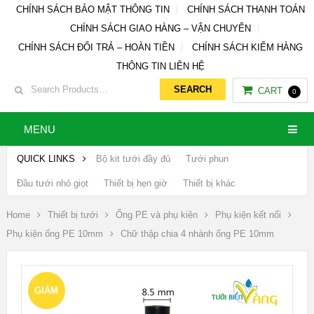
CHÍNH SÁCH BẢO MẬT THÔNG TIN
CHÍNH SÁCH THANH TOÁN
CHÍNH SÁCH GIAO HÀNG – VẬN CHUYỂN
CHÍNH SÁCH ĐỔI TRẢ – HOÀN TIỀN
CHÍNH SÁCH KIỂM HÀNG
THÔNG TIN LIÊN HỆ
CART
0
MENU
QUICK LINKS
Bộ kit tưới đầy đủ
Tưới phun
Đầu tưới nhỏ giọt
Thiết bị hẹn giờ
Thiết bị khác
Home
Thiết bị tưới
Ống PE và phụ kiện
Phụ kiện kết nối
Phụ kiện ống PE 10mm
Chữ thập chia 4 nhánh ống PE 10mm
GIẢM