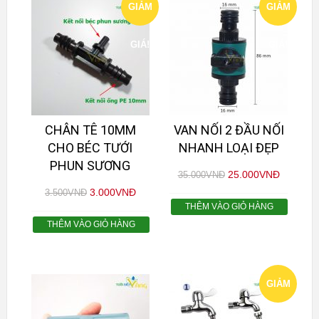
GIẢM
GIẢM
GIÁ!
GIÁ!
CHÂN TÊ 10MM
VAN NỐI 2 ĐẦU NỐI
CHO BÉC TƯỚI
NHANH LOẠI ĐẸP
PHUN SƯƠNG
25.000
VNĐ
35.000
VNĐ
3.000
VNĐ
3.500
VNĐ
THÊM VÀO GIỎ HÀNG
THÊM VÀO GIỎ HÀNG
GIẢM