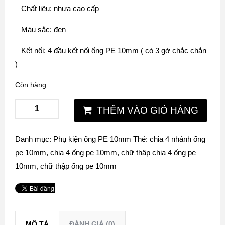
– Chất liệu: nhựa cao cấp
– Màu sắc: đen
– Kết nối: 4 đầu kết nối ống PE 10mm ( có 3 gờ chắc chắn
)
Còn hàng
THÊM VÀO GIỎ HÀNG
Danh mục:
Phụ kiện ống PE 10mm
Thẻ:
chia 4 nhánh ống
pe 10mm
,
chia 4 ống pe 10mm
,
chữ thập chia 4 ống pe
10mm
,
chữ thập ống pe 10mm
MÔ TẢ
ĐÁNH GIÁ (0)