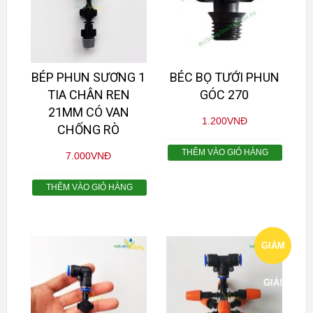
BÉP PHUN SƯƠNG 1
BÉC BỌ TƯỚI PHUN
TIA CHÂN REN
GÓC 270
21MM CÓ VAN
1.200
VNĐ
CHỐNG RÒ
THÊM VÀO GIỎ HÀNG
7.000
VNĐ
THÊM VÀO GIỎ HÀNG
GIẢM
GIÁ!