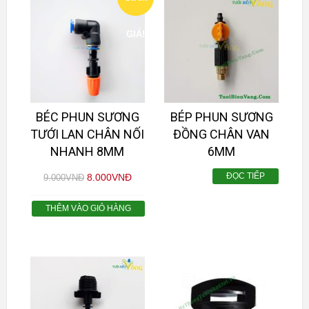
GIÁ!
BÉC PHUN SƯƠNG
BÉP PHUN SƯƠNG
TƯỚI LAN CHÂN NỐI
ĐỒNG CHÂN VAN
NHANH 8MM
6MM
ĐỌC TIẾP
8.000
VNĐ
9.000
VNĐ
THÊM VÀO GIỎ HÀNG