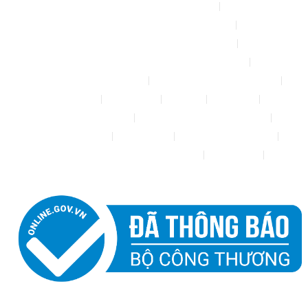
Chính sách & quy định chung
CHÍNH SÁCH BẢO MẬT THÔNG TIN
CHÍNH SÁCH ĐỔI TRẢ – HOÀN TIỀN
CHÍNH SÁCH GIAO HÀNG – VẬN CHUYỂN
CHÍNH SÁCH KIỂM HÀNG
CHÍNH SÁCH THANH TOÁN
Cửa hàng
Đăng nhập
Đối tác
Giỏ hàng
Máy rửa xe mini 12V
Phụ kiện kết nối ống PE 6mm
Tài khoản của tôi
Thanh toán
THÔNG TIN LIÊN HỆ
Thông tin tài khoản đối tác bán hàng
Trang Mẫu
Tưới Biển Vàng Story