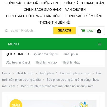
CHÍNH SÁCH BẢO MẬT THÔNG TIN
CHÍNH SÁCH THANH TOÁN
CHÍNH SÁCH GIAO HÀNG – VẬN CHUYỂN
CHÍNH SÁCH ĐỔI TRẢ – HOÀN TIỀN
CHÍNH SÁCH KIỂM HÀNG
THÔNG TIN LIÊN HỆ
CART
0
MENU
QUICK LINKS
Bộ kit tưới đầy đủ
Tưới phun
Đầu tưới nhỏ giọt
Thiết bị hẹn giờ
Thiết bị khác
Home
Thiết bị tưới
Tưới phun
Đầu tưới phun sương
Béc
tưới cây phun sương 1 đầu
Béc phun sương 1 hướng bằng nhựa
màu cam
Béc tưới phun sương làm mát chân nối nhanh 8mm
GIẢM