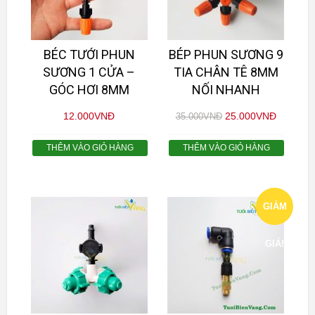
BÉC TƯỚI PHUN
BÉP PHUN SƯƠNG 9
SƯƠNG 1 CỬA –
TIA CHÂN TÊ 8MM
GÓC HƠI 8MM
NỐI NHANH
12.000
VNĐ
25.000
VNĐ
35.000
VNĐ
THÊM VÀO GIỎ HÀNG
THÊM VÀO GIỎ HÀNG
GIẢM
GIÁ!