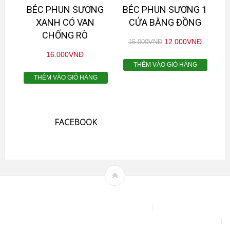
BÉC PHUN SƯƠNG
BÉC PHUN SƯƠNG 1
XANH CÓ VAN
CỬA BẰNG ĐỒNG
CHỐNG RÒ
12.000
VNĐ
15.000
VNĐ
16.000
VNĐ
THÊM VÀO GIỎ HÀNG
THÊM VÀO GIỎ HÀNG
FACEBOOK
Theme by
mythemeshop
Affiliate Area
Blog
Bộ phun sương tự động để tưới cây, làm mát sân vườn nhà xưởng